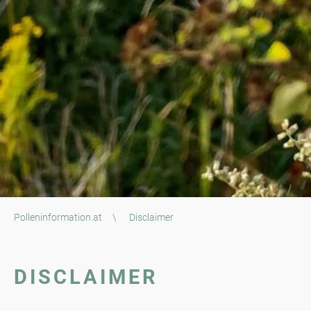
Polleninformation.at
\
Disclaimer
DISCLAIMER