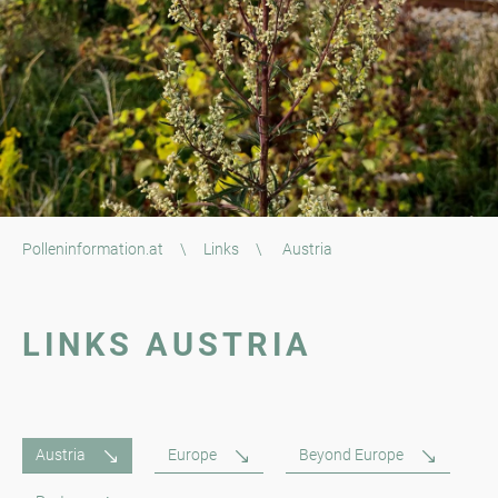
Polleninformation.at
\
Links
\
Austria
LINKS AUSTRIA
Austria
Europe
Beyond Europe