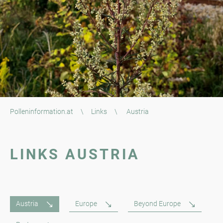
Polleninformation.at
\
Links
\
Austria
LINKS AUSTRIA
Austria
Europe
Beyond Europe