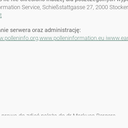
formation Service, Schießstattgasse 27, 2000 Stocke
t
nie serwera oraz administrację:
.polleninfo.org,
www.polleninformation.eu i
www.ean
ie prawa do zdjęć należą do dr Markusa Bergera