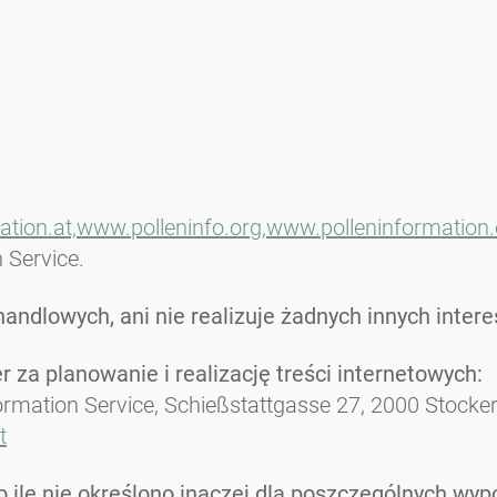
tion.at,
www.polleninfo.org,
www.polleninformation.
 Service.
handlowych, ani nie realizuje żadnych innych inte
 za planowanie i realizację treści internetowych:
formation Service, Schießstattgasse 27, 2000 Stocke
t
o ile nie określono inaczej dla poszczególnych wyp