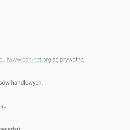
eu i
www.ean-net.org
są prywatną
resów handlowych.
rau
owiedzi):