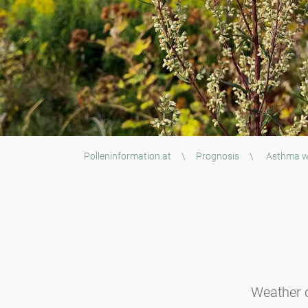
Polleninformation.at
\
Prognosis
\
Asthma w
Weather 