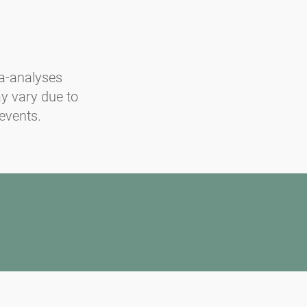
a-analyses
y vary due to
 events.