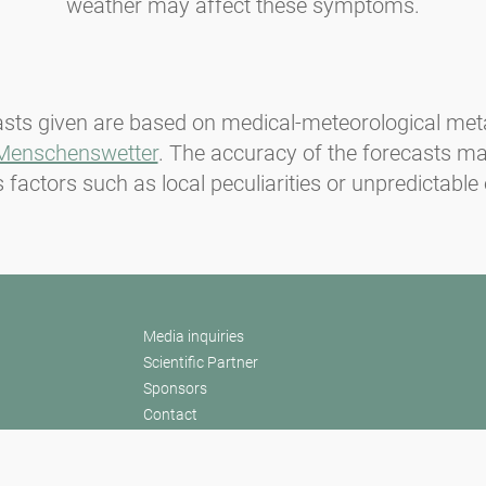
weather may affect these symptoms.
asts given are based on medical-meteorological met
Menschenswetter
. The accuracy of the forecasts ma
 factors such as local peculiarities or unpredictable
Media inquiries
Scientific Partner
Sponsors
Contact
Nadruk
Warunki użytkowania / Ochrona danych