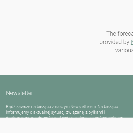
The forec
provided by
various
Newsletter
Bądź zawsze na bieżąco z naszym Newsletterem. Na bieżąco
informujemy o aktualnej sytuacji związanej z pyłkami i
dostarczamy wiadomości w dziedzinie alergii za pośrednictwem
poczty elektronicznej