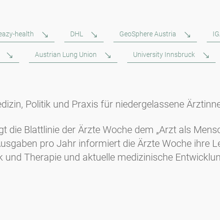
eazy-health
DHL
GeoSphere Austria
I
Austrian Lung Union
University Innsbruck
dizin, Politik und Praxis für niedergelassene Ärztinn
lgt die Blattlinie der Ärzte Woche dem „Arzt als Me
Ausgaben pro Jahr informiert die Ärzte Woche ihre 
ik und Therapie und aktuelle medizinische Entwicklu