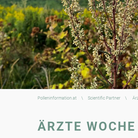
Polleninformation.at
\
Scientific Partner
\
Är
ÄRZTE WOCHE