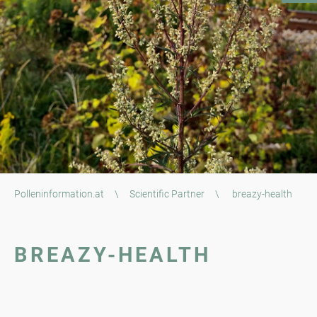
Polleninformation.at
\
Scientific Partner
\
breazy-health
BREAZY-HEALTH