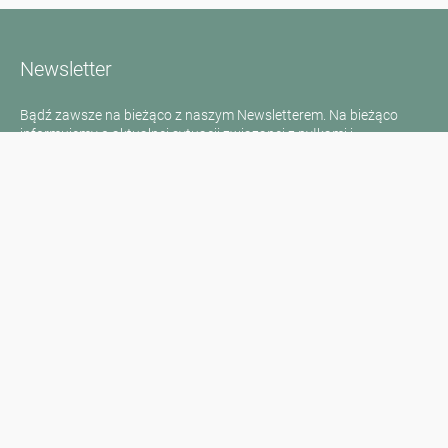
Newsletter
Bądź zawsze na bieżąco z naszym Newsletterem. Na bieżąco
informujemy o aktualnej sytuacji związanej z pyłkami i
dostarczamy wiadomości w dziedzinie alergii za pośrednictwem
poczty elektronicznej
Przejdź do newslettera
Media inquiries
Scientific Partner
Sponsors
Contact
Nadruk
Warunki użytkowania / Ochrona danych
Disclaimer