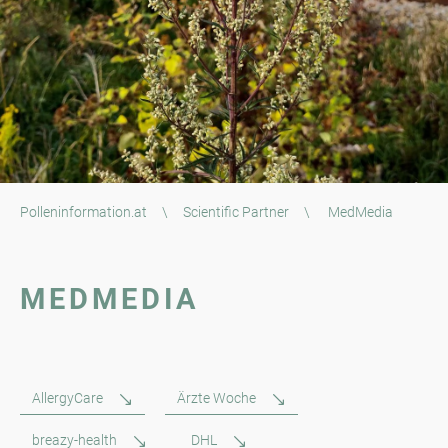
Polleninformation.at
\
Scientific Partner
\
MedMedia
MEDMEDIA
AllergyCare
Ärzte Woche
breazy-health
DHL