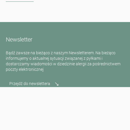
Newsletter
Bądź zawsze na bieżąco z naszym Newsletterem. Na bieżąco
informujemy o aktualnej sytuacji związanej z pyłkami i
dostarczamy wiadomości w dziedzinie alergii za pośrednictwem
poczty elektronicznej
Przejdź do newslettera
Media inquiries
Scientific Partner
Sponsors
Contact