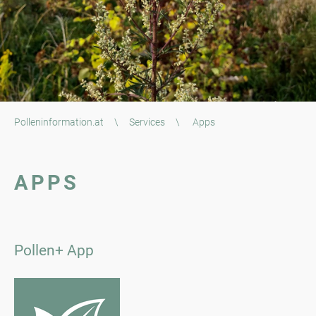
Polleninformation.at
\
Services
\
Apps
APPS
Pollen+ App