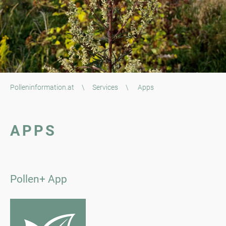
Polleninformation.at
\
Services
\
Apps
APPS
Pollen+ App