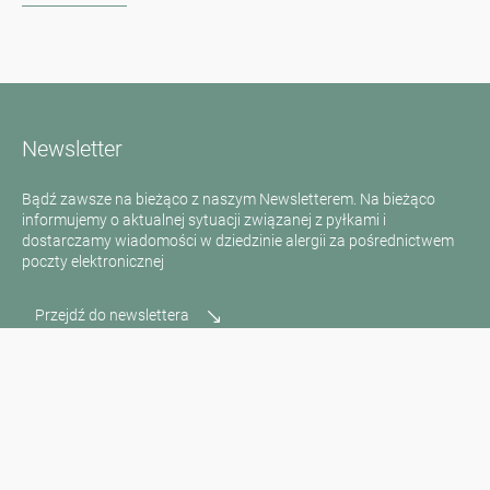
Newsletter
Bądź zawsze na bieżąco z naszym Newsletterem. Na bieżąco
informujemy o aktualnej sytuacji związanej z pyłkami i
dostarczamy wiadomości w dziedzinie alergii za pośrednictwem
poczty elektronicznej
Przejdź do newslettera
Media inquiries
Scientific Partner
Sponsors
Contact