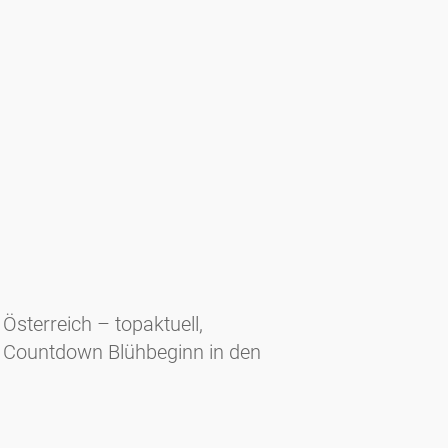
sterreich – topaktuell,
kl. Countdown Blühbeginn in den
at)leeb-pr.at