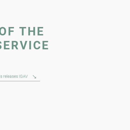
OF THE
SERVICE
s releases IGAV