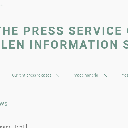
ss
HE PRESS SERVICE 
LEN INFORMATION 
Current press releases
Image material
Pres
ews
ons ' Text ]