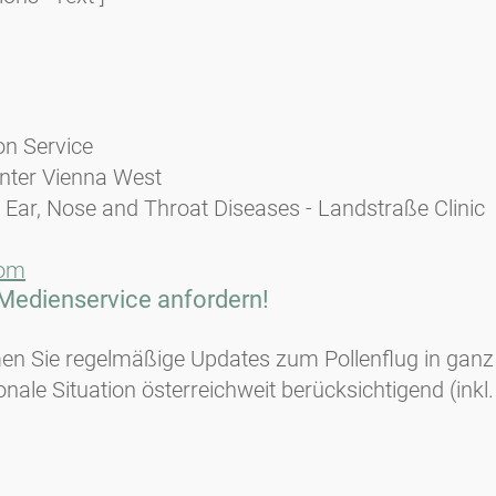
on Service
enter Vienna West
 Ear, Nose and Throat Diseases - Landstraße Clinic
com
 Medienservice anfordern!
en Sie regelmäßige Updates zum Pollenflug in ganz Ö
ionale Situation österreichweit berücksichtigend (in
n möchten, bitte um kurze Rückmeldung an
elisabeth(