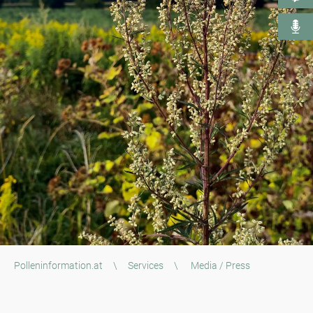
Polleninformation.at
\
Services
\
Media / Press