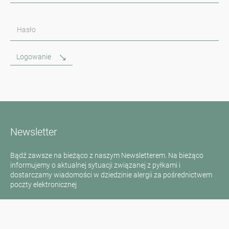
Hasło
Logowanie
Newsletter
Bądź zawsze na bieżąco z naszym Newsletterem. Na bieżąco
informujemy o aktualnej sytuacji związanej z pyłkami i
dostarczamy wiadomości w dziedzinie alergii za pośrednictwem
poczty elektronicznej
Przejdź do newslettera