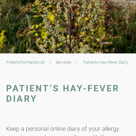
Polleninformation.at
\
Services
\
Patients Hay-fever Diary
PATIENT’S HAY-FEVER
DIARY
Keep a personal online diary of your allergy