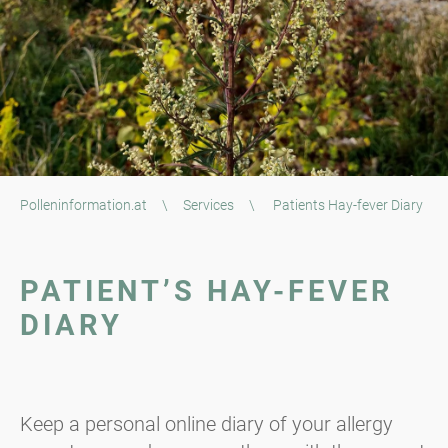
Polleninformation.at
\
Services
\
Patients Hay-fever Diary
PATIENT’S HAY-FEVER
DIARY
Keep a personal online diary of your allergy