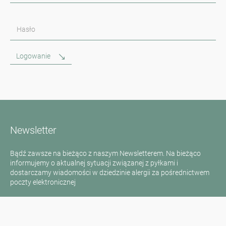
Hasło
Logowanie
Newsletter
Bądź zawsze na bieżąco z naszym Newsletterem. Na bieżąco
informujemy o aktualnej sytuacji związanej z pyłkami i
dostarczamy wiadomości w dziedzinie alergii za pośrednictwem
poczty elektronicznej
Przejdź do newslettera