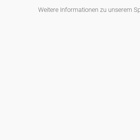
Weitere Informationen zu unserem Spo
Newsletter
Bądź zawsze na bieżąco z naszym Newsletterem. Na bieżąco
informujemy o aktualnej sytuacji związanej z pyłkami i
dostarczamy wiadomości w dziedzinie alergii za pośrednictwem
poczty elektronicznej
Przejdź do newslettera