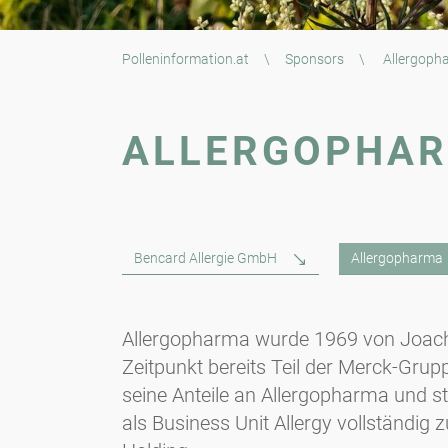
Polleninformation.at
\
Sponsors
\
Allergoph
ALLERGOPHA
Bencard Allergie GmbH
Allergopharma
Allergopharma wurde 1969 von Joac
Zeitpunkt bereits Teil der Merck-Gru
seine Anteile an Allergopharma und st
als Business Unit Allergy vollständi