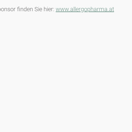
nsor finden Sie hier:
www.allergopharma.at
Media inquiries
Scientific Partner
Sponsors
Contact
Nadruk
Warunki użytkowania / Ochrona danych
Disclaimer