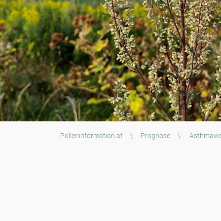
Polleninformation.at
\
Prognose
\
Asthmawe