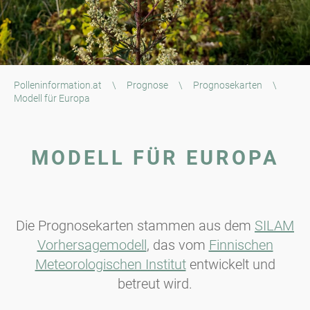
Polleninformation.at
\
Prognose
\
Prognosekarten
\
Modell für Europa
MODELL FÜR EUROPA
Die Prognosekarten stammen aus dem
SILAM
Vorhersagemodell
, das vom
Finnischen
Meteorologischen Institut
entwickelt und
betreut wird.