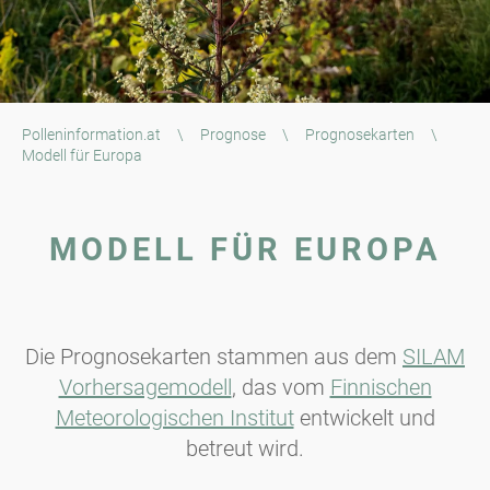
Polleninformation.at
\
Prognose
\
Prognosekarten
\
Modell für Europa
MODELL FÜR EUROPA
Die Prognosekarten stammen aus dem
SILAM
Vorhersagemodell
, das vom
Finnischen
Meteorologischen Institut
entwickelt und
betreut wird.