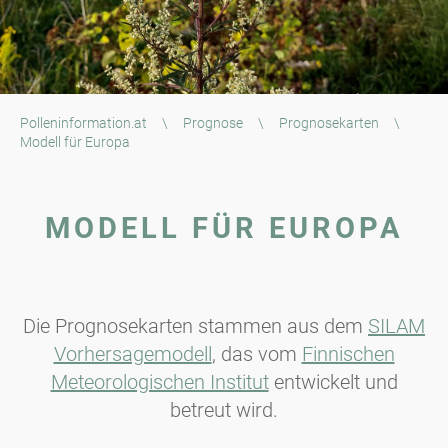
Polleninformation.at
\
Prognose
\
Prognosekarten
\
Modell für Europa
MODELL FÜR EUROPA
Die Prognosekarten stammen aus dem
SILAM
Vorhersagemodell
, das vom
Finnischen
Meteorologischen Institut
entwickelt und
betreut wird.