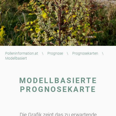
Polleninformation.at
\
Prognose
\
Prognosekarten
\
Modellbasiert
MODELLBASIERTE
PROGNOSEKARTE
Die Grafik zeigt das zu erwartende