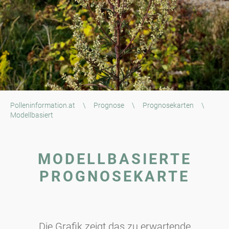
Polleninformation.at
\
Prognose
\
Prognosekarten
\
Modellbasiert
MODELLBASIERTE
PROGNOSEKARTE
Die Grafik zeigt das zu erwartende