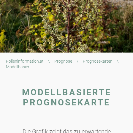
Polleninformation.at
\
Prognose
\
Prognosekarten
\
Modellbasiert
MODELLBASIERTE
PROGNOSEKARTE
Die Grafik zeigt das zu erwartende