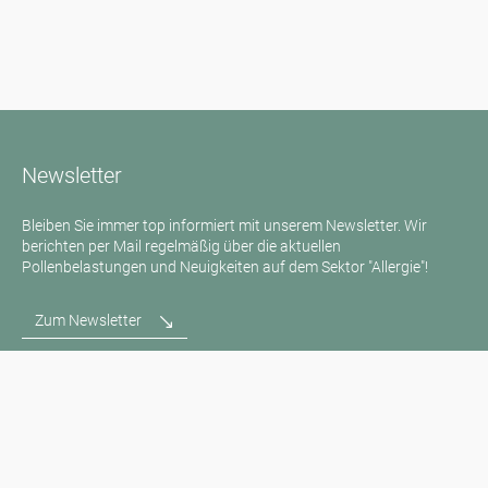
Newsletter
Bleiben Sie immer top informiert mit unserem Newsletter. Wir
berichten per Mail regelmäßig über die aktuellen
Pollenbelastungen und Neuigkeiten auf dem Sektor "Allergie"!
Zum Newsletter
Medienanfragen
Medien / Presse
Wissenschaftliche Partner
Sponsoren