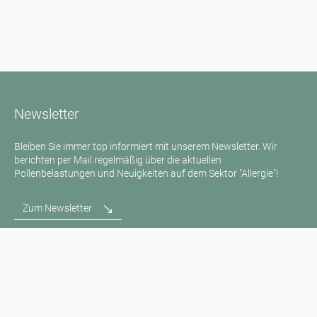
Newsletter
Bleiben Sie immer top informiert mit unserem Newsletter. Wir
berichten per Mail regelmäßig über die aktuellen
Pollenbelastungen und Neuigkeiten auf dem Sektor "Allergie"!
Zum Newsletter
Medienanfragen
Medien / Presse
Wissenschaftliche Partner
Sponsoren