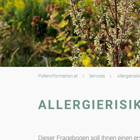
Polleninformation.at
\
Services
\
Allergieris
ALLERGIERISI
Dieser Fragebogen soll Ihnen einen e