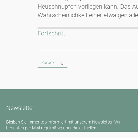
Heuschnupfen vorliegen kann. Das Aus
Wahrscheinlichkeit einer etwaigen al
Fortschritt
Zurück
Newsletter
Bleiben Sie immer top informiert mit unserem Newsletter. Wir
berichten per Mail regelmäßig über die aktuellen
Pollenbelastungen und Neuigkeiten auf dem Sektor "Allergie"!