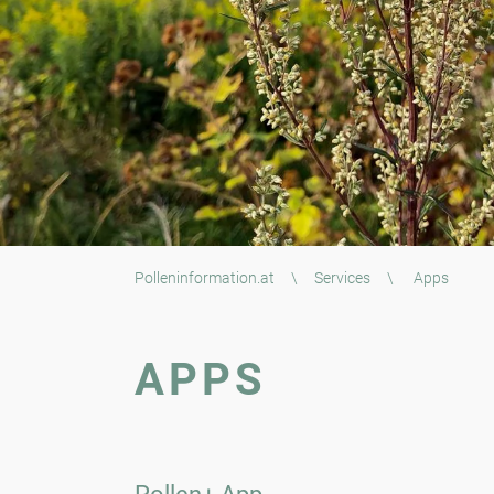
Polleninformation.at
\
Services
\
Apps
APPS