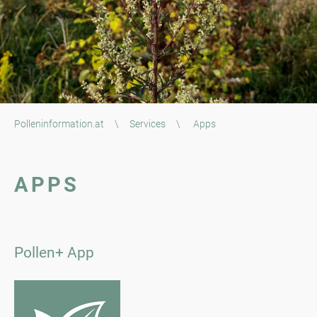
Polleninformation.at
\
Services
\
Apps
APPS
Pollen+ App