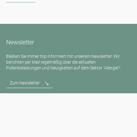
Newsletter
Bleiben Sie immer top informiert mit unserem Newsletter. Wir
berichten per Mail regelmäßig über die aktuellen
Pollenbelastungen und Neuigkeiten auf dem Sektor "Allergie"!
Zum Newsletter
Medienanfragen
Medien / Presse
Wissenschaftliche Partner
Sponsoren
Kontakt