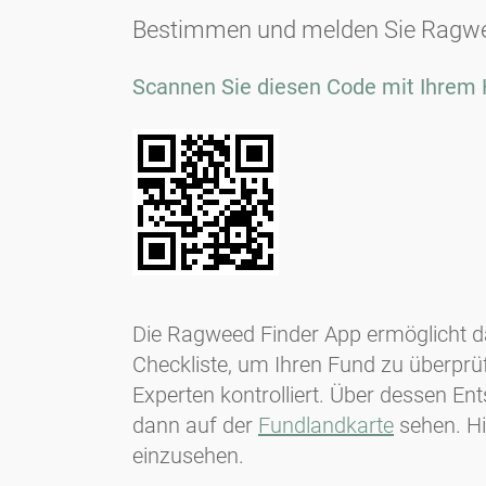
Bestimmen und melden Sie Ragwee
Scannen Sie diesen Code mit Ihrem 
Die Ragweed Finder App ermöglicht d
Checkliste, um Ihren Fund zu überprü
Experten kontrolliert. Über dessen En
dann auf der
Fundlandkarte
sehen. Hi
einzusehen.