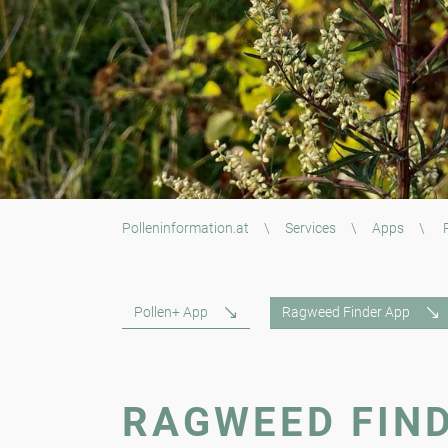
Polleninformation.at
\
Services
\
Apps
\
R
Pollen+ App
Ragweed Finder App
RAGWEED FIN