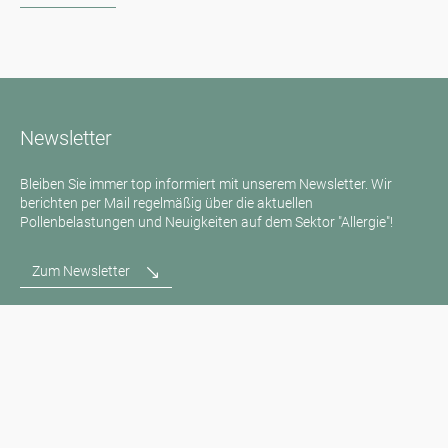
Newsletter
Bleiben Sie immer top informiert mit unserem Newsletter. Wir
berichten per Mail regelmäßig über die aktuellen
Pollenbelastungen und Neuigkeiten auf dem Sektor "Allergie"!
Zum Newsletter
Medienanfragen
Medien / Presse
Wissenschaftliche Partner
Sponsoren
Kontakt