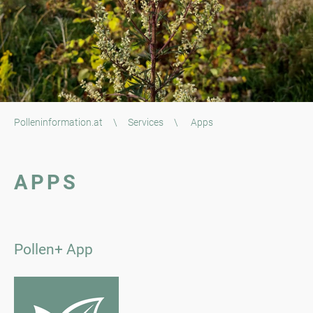
Polleninformation.at
\
Services
\
Apps
APPS
Pollen+ App