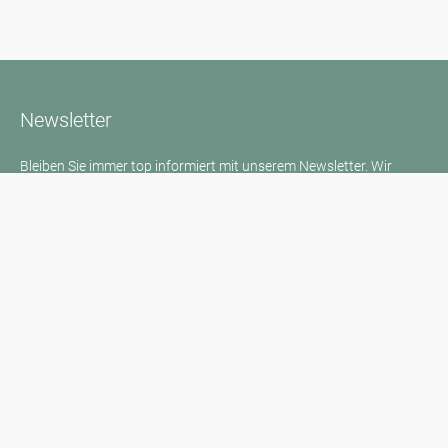
Newsletter
Bleiben Sie immer top informiert mit unserem Newsletter. Wir
berichten per Mail regelmäßig über die aktuellen
Pollenbelastungen und Neuigkeiten auf dem Sektor "Allergie"!
Zum Newsletter
Medienanfragen
Medien / Presse
Wissenschaftliche Partner
Sponsoren
Kontakt
Impressum