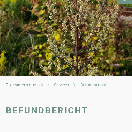
Polleninformation.at
\
Services
\
Befundbericht
BEFUNDBERICHT