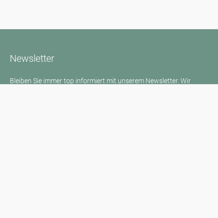
Newsletter
Bleiben Sie immer top informiert mit unserem Newsletter. Wir
berichten per Mail regelmäßig über die aktuellen
Pollenbelastungen und Neuigkeiten auf dem Sektor "Allergie"!
Zum Newsletter
Medienanfragen
Medien / Presse
Wissenschaftliche Partner
Sponsoren
Kontakt
Impressum