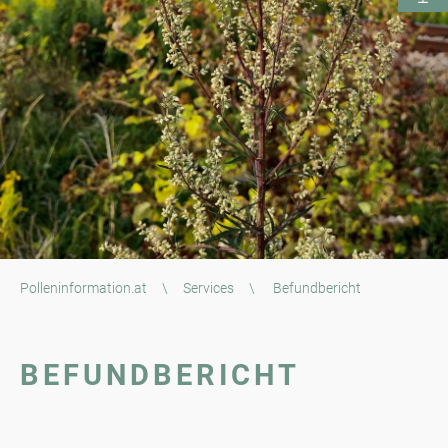
Polleninformation.at
\
Services
\
Befundbericht
BEFUNDBERICHT