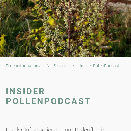
Polleninformation.at
\
Services
\
Insider PollenPodcast
INSIDER
POLLENPODCAST
Insider-Informationen zum Pollenflug in