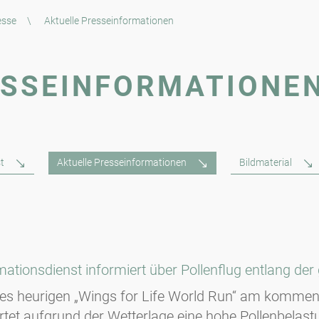
esse
\
Aktuelle Presseinformationen
ESSEINFORMATIONE
t
Aktuelle Presseinformationen
Bildmaterial
mationsdienst informiert über Pollenflug entlang de
 des heurigen „Wings for Life World Run“ am komme
rtet aufgrund der Wetterlage eine hohe Pollenbelast