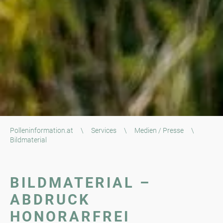
Polleninformation.at
\
Services
\
Medien / Presse
\
Bildmaterial
BILDMATERIAL –
ABDRUCK
HONORARFREI