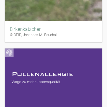
Birkenkätzchen
© ÖPID, Johannes M. Bouchal