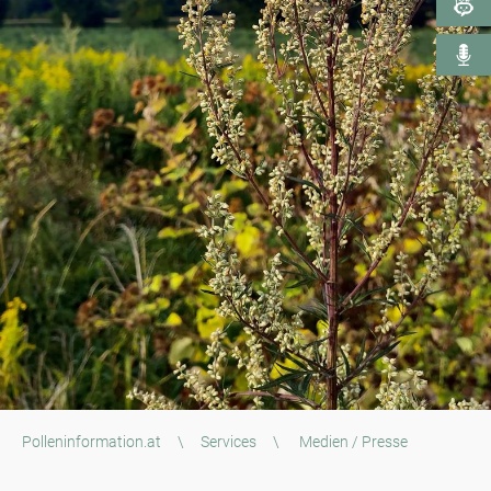
Polleninformation.at
\
Services
\
Medien / Presse