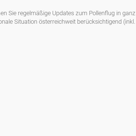
en Sie regelmäßige Updates zum Pollenflug in ganz Ö
ionale Situation österreichweit berücksichtigend (in
n möchten, bitte um kurze Rückmeldung an
elisabeth(
Medienanfragen
Medien / Presse
Wissenschaftliche Partner
Sponsoren
Kontakt
Impressum
Nutzungsbedingungen / Datenschutz