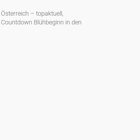
sterreich – topaktuell,
kl. Countdown Blühbeginn in den
at)leeb-pr.at