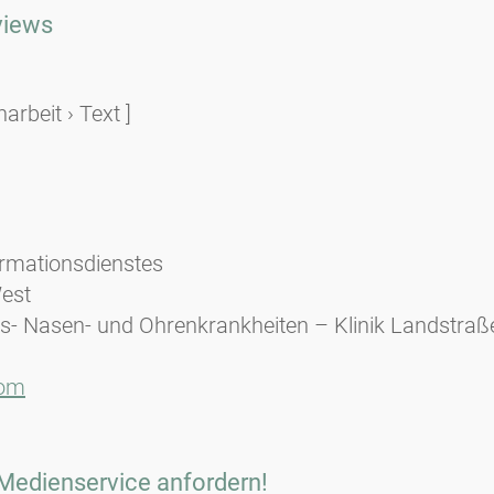
rviews
rbeit › Text ]
ormationsdienstes
West
als- Nasen- und Ohrenkrankheiten – Klinik Landstraß
com
 Medienservice anfordern!