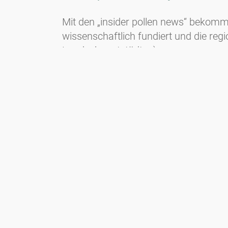
Mit den „insider pollen news“ bekomm
wissenschaftlich fundiert und die reg
Landeshauptstädten).
Wenn Sie den neuen Service erhalte
Newsletter
Bleiben Sie immer top informiert mit unserem Newsletter. Wir
berichten per Mail regelmäßig über die aktuellen
Pollenbelastungen und Neuigkeiten auf dem Sektor "Allergie"!
Zum Newsletter