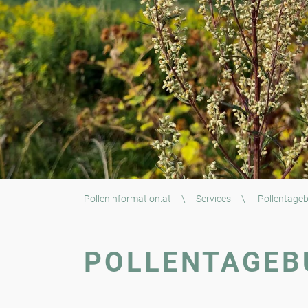
Polleninformation.at
\
Services
\
Pollentage
POLLENTAGEB