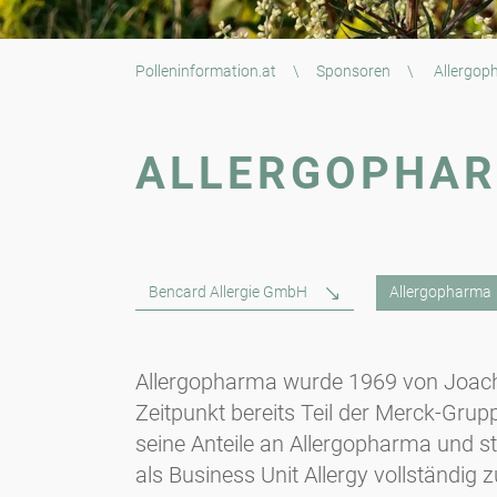
Polleninformation.at
\
Sponsoren
\
Allergop
ALLERGOPHA
Bencard Allergie GmbH
Allergopharma
Allergopharma wurde 1969 von Joac
Zeitpunkt bereits Teil der Merck-Gru
seine Anteile an Allergopharma und st
als Business Unit Allergy vollständi