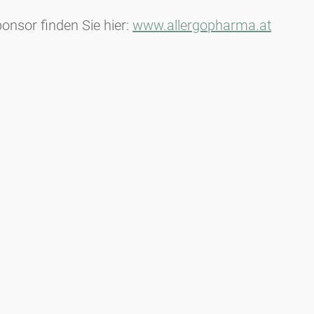
nsor finden Sie hier:
www.allergopharma.at
Medienanfragen
Medien / Presse
Wissenschaftliche Partner
Sponsoren
Kontakt
Impressum
Nutzungsbedingungen / Datenschutz
Haftungsausschluss