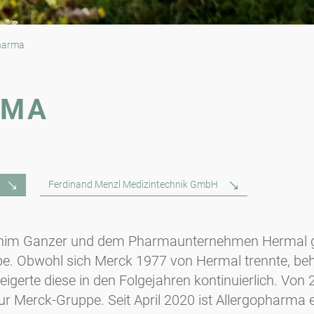
harma
RMA
Ferdinand Menzl Medizintechnik GmbH
him Ganzer und dem Pharmaunternehmen Hermal g
ppe. Obwohl sich Merck 1977 von Hermal trennte, b
eigerte diese in den Folgejahren kontinuierlich. Vo
g zur Merck-Gruppe. Seit April 2020 ist Allergopha