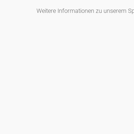
Weitere Informationen zu unserem Spo
Newsletter
Bleiben Sie immer top informiert mit unserem Newsletter. Wir
berichten per Mail regelmäßig über die aktuellen
Pollenbelastungen und Neuigkeiten auf dem Sektor "Allergie"!
Zum Newsletter