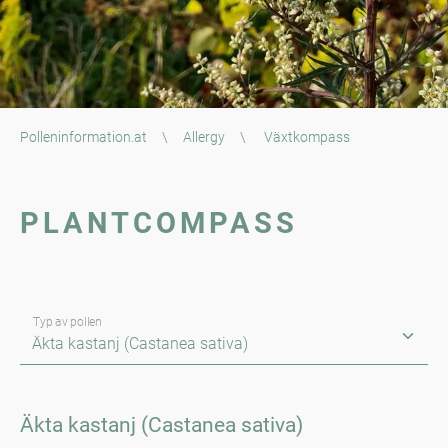
Polleninformation.at
\
Allergy
\
Växtkompass
PLANTCOMPASS
Typ av pollen
Äkta kastanj (Castanea sativa)