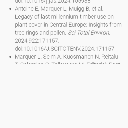
doi:10.1016/j.jas.2024.105938
Antoine E, Marquer L, Muigg B, et al.
Legacy of last millennium timber use on
plant cover in Central Europe: Insights from
tree rings and pollen.
Sci Total Environ
.
2024;922:171157.
doi:10.1016/J.SCITOTENV.2024.171157
Marquer L, Seim A, Kuosmanen N, Reitalu
T, Solomina O, Tallavaara M. Editorial: Past
interactions between climate, land use, and
vegetation.
Front Ecol Evol
. 2023;10.
doi:10.3389/FEVO.2022.1116756/FULL
Wu J, Ren W he, Cui Q yu, et al. Mid-
Holocene pine forest expansion caused by
the weakening of the East Asian winter
monsoon and linked to climate change in