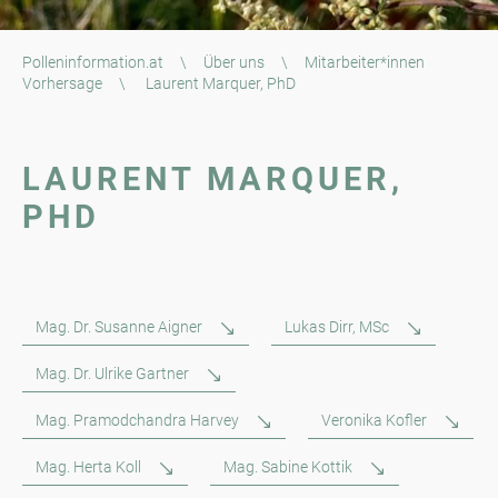
Polleninformation.at
\
Über uns
\
Mitarbeiter*innen
Vorhersage
\
Laurent Marquer, PhD
LAURENT MARQUER,
PHD
Mag. Dr. Susanne Aigner
Lukas Dirr, MSc
Mag. Dr. Ulrike Gartner
Mag. Pramodchandra Harvey
Veronika Kofler
Mag. Herta Koll
Mag. Sabine Kottik