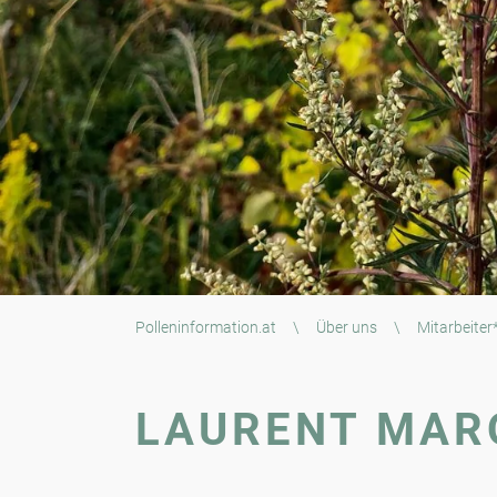
Polleninformation.at
\
Über uns
\
Mitarbeiter
LAURENT MAR