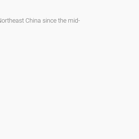
Northeast China since the mid-
as.2024.105938
er in Central Europe: Insights from
.2024.171157
interactions between climate, land
akening of the East Asian winter
3;320:108349.
n the REVEALS Model: A Validated
.3390/LAND12050986/S1