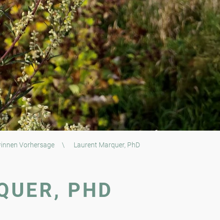
*innen Vorhersage
\
Laurent Marquer, PhD
QUER, PHD