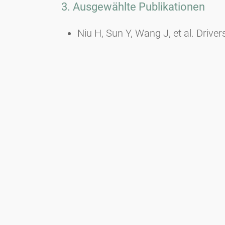
3. Ausgewählte Publikationen
Niu H, Sun Y, Wang J, et al. Drive
Holocene: Climate versus human a
Antoine E, Marquer L, Muigg B, et 
tree rings and pollen.
Sci Total En
Marquer L, Seim A, Kuosmanen N, R
use, and vegetation.
Front Ecol Ev
Wu J, Ren W he, Cui Q yu, et al. 
monsoon and linked to climate cha
doi:10.1016/J.QUASCIREV.2023.
Serge MA, Mazier F, Fyfe R, et al.
Reconstruction of Europe-Wide H