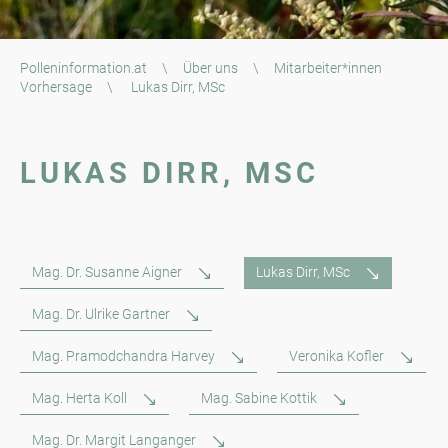
Polleninformation.at
\
Über uns
\
Mitarbeiter*innen
Vorhersage
\
Lukas Dirr, MSc
LUKAS DIRR, MSC
Mag. Dr. Susanne Aigner
Lukas Dirr, MSc
Mag. Dr. Ulrike Gartner
Mag. Pramodchandra Harvey
Veronika Kofler
Mag. Herta Koll
Mag. Sabine Kottik
Mag. Dr. Margit Langanger