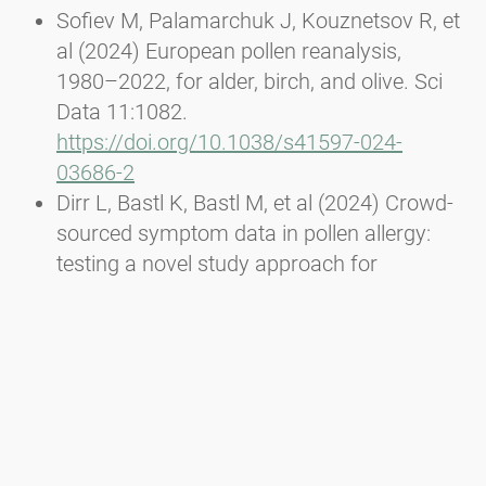
Sofiev M, Palamarchuk J, Kouznetsov R, et
al (2024) European pollen reanalysis,
1980–2022, for alder, birch, and olive. Sci
Data 11:1082.
https://doi.org/10.1038/s41597-024-
03686-2
Dirr L, Bastl K, Bastl M, et al (2024) Crowd-
sourced symptom data in pollen allergy:
testing a novel study approach for
assessing the efficacy of food
supplements. Allergo J Int.
https://doi.org/10.1007/s40629-024-
00283-y
Dirr L, Bouchal JM, Bastl K, et al (2023) 5
Years Ragweed Finder: From the Idea to
the official reporting tool of Ambrosia