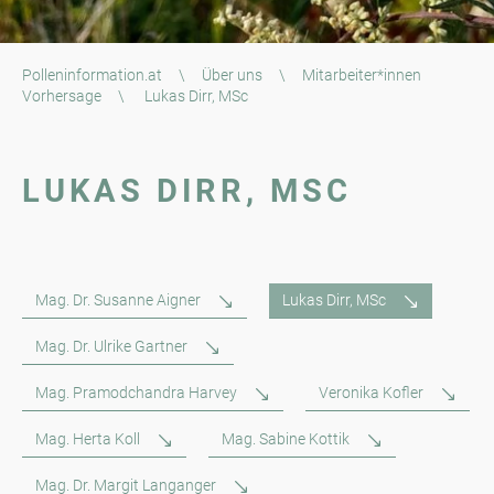
Polleninformation.at
\
Über uns
\
Mitarbeiter*innen
Vorhersage
\
Lukas Dirr, MSc
LUKAS DIRR, MSC
Mag. Dr. Susanne Aigner
Lukas Dirr, MSc
Mag. Dr. Ulrike Gartner
Mag. Pramodchandra Harvey
Veronika Kofler
Mag. Herta Koll
Mag. Sabine Kottik
Mag. Dr. Margit Langanger