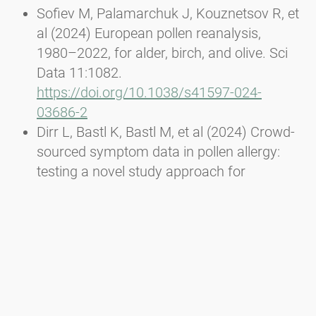
Sofiev M, Palamarchuk J, Kouznetsov R, et
al (2024) European pollen reanalysis,
1980–2022, for alder, birch, and olive. Sci
Data 11:1082.
https://doi.org/10.1038/s41597-024-
03686-2
Dirr L, Bastl K, Bastl M, et al (2024) Crowd-
sourced symptom data in pollen allergy:
testing a novel study approach for
assessing the efficacy of food
supplements. Allergo J Int.
https://doi.org/10.1007/s40629-024-
00283-y
Dirr L, Bouchal JM, Bastl K, et al (2023) 5
Years Ragweed Finder: From the Idea to
the official reporting tool of Ambrosia