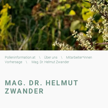
Polleninformation.at
\
Über uns
\
Mitarbeiter*innen
Vorhersage
\
Mag. Dr. Helmut Zwander
MAG. DR. HELMUT
ZWANDER