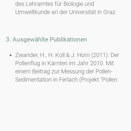
des Lehramtes für Biologie und
Umweltkunde an der Universität in Graz
3. Ausgewählte Publikationen
Zwander, H., H. Koll & J. Horn (2011): Der
Pollenflug in Kärnten im Jahr 2010. Mit
einem Beitrag zur Messung der Pollen-
Sedimentation in Ferlach (Projekt "Pollen
macht Schule" der Hauptschule Ferlach. -
Carinthia II, 201./121.: 99-120, Klagenfurt.
Zwander, H. (2009): Das Traubenkraut. Ein
invasiver Neophyt erobert Europa entlang
der Straßen. - Praxis der
Naturwissenschaften, Biologie in der