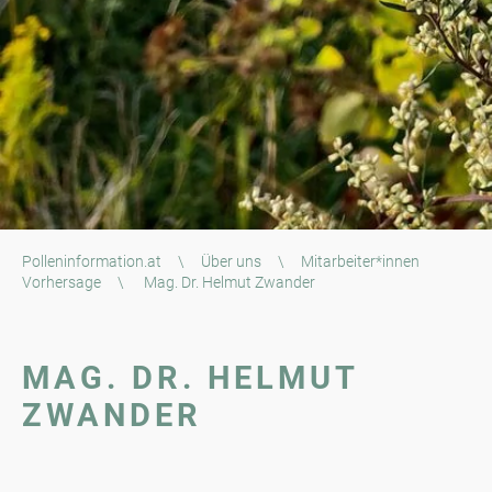
Polleninformation.at
\
Über uns
\
Mitarbeiter*innen
Vorhersage
\
Mag. Dr. Helmut Zwander
MAG. DR. HELMUT
ZWANDER