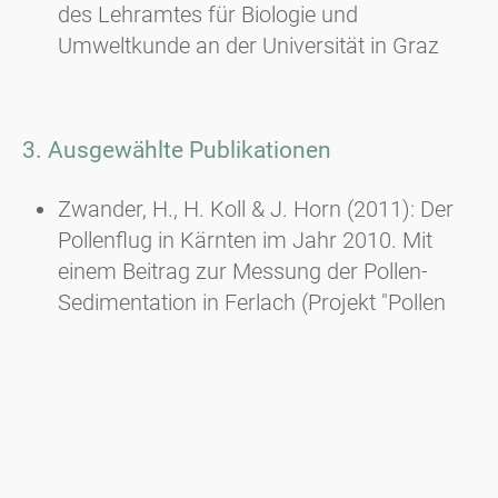
des Lehramtes für Biologie und
Umweltkunde an der Universität in Graz
3. Ausgewählte Publikationen
Zwander, H., H. Koll & J. Horn (2011): Der
Pollenflug in Kärnten im Jahr 2010. Mit
einem Beitrag zur Messung der Pollen-
Sedimentation in Ferlach (Projekt "Pollen
macht Schule" der Hauptschule Ferlach. -
Carinthia II, 201./121.: 99-120, Klagenfurt.
Zwander, H. (2009): Das Traubenkraut. Ein
invasiver Neophyt erobert Europa entlang
der Straßen. - Praxis der
Naturwissenschaften, Biologie in der