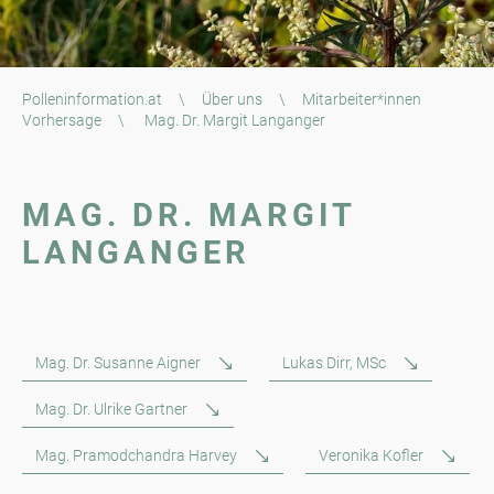
Polleninformation.at
\
Über uns
\
Mitarbeiter*innen
Vorhersage
\
Mag. Dr. Margit Langanger
MAG. DR. MARGIT
LANGANGER
Mag. Dr. Susanne Aigner
Lukas Dirr, MSc
Mag. Dr. Ulrike Gartner
Mag. Pramodchandra Harvey
Veronika Kofler