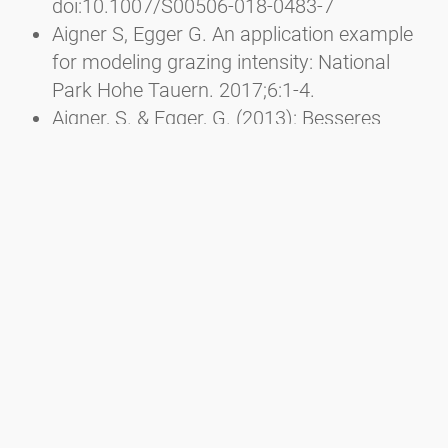
doi:10.1007/S00506-018-0483-7
Aigner S, Egger G. An application example
for modeling grazing intensity: National
Park Hohe Tauern. 2017;6:1-4.
Aigner, S. & Egger, G. (2013): Besseres
Futter und höhere Artenvielfalt durch
Pflegemahd. In: Almen aktivieren - Neue
Wege für die Vielfalt, Projektergebnisse und
Empfehlungen, S. 44-47
Aigner, S. & Egger, G. (2013): Schafe und
Ziegen schwenden die Grünerlen. In: Almen
aktivieren – Neue Wege für die Vielfalt,
Projektergebnisse und Empfehlungen, S.
50-51
Aigner, S. & Egger, G. (2013):
Almbewirtschaftung und