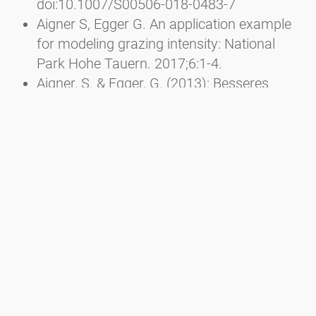
doi:10.1007/S00506-018-0483-7
Aigner S, Egger G. An application example
for modeling grazing intensity: National
Park Hohe Tauern. 2017;6:1-4.
Aigner, S. & Egger, G. (2013): Besseres
Futter und höhere Artenvielfalt durch
Pflegemahd. In: Almen aktivieren - Neue
Wege für die Vielfalt, Projektergebnisse und
Empfehlungen, S. 44-47
Aigner, S. & Egger, G. (2013): Schafe und
Ziegen schwenden die Grünerlen. In: Almen
aktivieren – Neue Wege für die Vielfalt,
Projektergebnisse und Empfehlungen, S.
50-51
Aigner, S. & Egger, G. (2013):
Almbewirtschaftung und