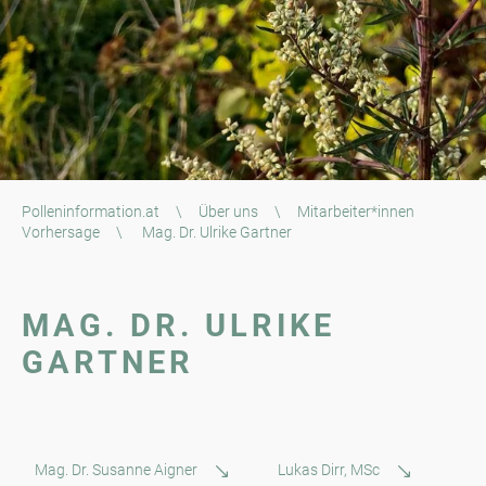
Polleninformation.at
\
Über uns
\
Mitarbeiter*innen
Vorhersage
\
Mag. Dr. Ulrike Gartner
MAG. DR. ULRIKE
GARTNER
Mag. Dr. Susanne Aigner
Lukas Dirr, MSc