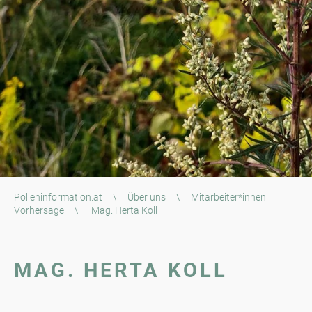
Polleninformation.at
\
Über uns
\
Mitarbeiter*innen
Vorhersage
\
Mag. Herta Koll
MAG. HERTA KOLL