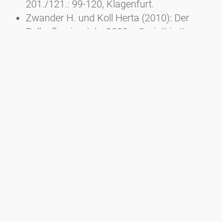
201./121.: 99-120, Klagenfurt.
Zwander H. und Koll Herta (2010): Der
Pollenflug im Jahr 2009. - Carinthia II,
200./120.: 57-68, Klagenfurt.
Zwander H. und Koll Herta (2009): Der
Pollenflug im Jahr 2008. - Carinthia II,
199./119.: 169-182, Klagenfurt.
Zwander H., E. Fischer Wellenborn, H. Koll
(2008): Der Pollenflug in Kärnten im Jahr
2007. - Carinthia II, 198./118.: 211-221,
Klagenfurt.